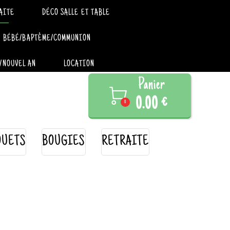
AITE
DÉCO SALLE ET TABLE
BÉBÉ/BAPTÊME/COMMUNION
/NOUVEL AN
LOCATION
Panier

0.00 €
0
OUETS
BOUGIES
RETRAITE