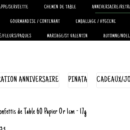
APPE/SERVIETTE
CHEMIN DE TABLE
ANNIVERSAIRE/RETR
GOURMANDISE / CONTENANT
EMBALLAGE / HYGIENE
É/FLEURS/PAQUES
MARIAGE/ST VALENTIN
AUTOMNE/NOEL
ATION ANNIVERSAIRE
PINATA
CADEAUX/J
onfettis de Table 60 Papier Or 1cm - 17g
85 €