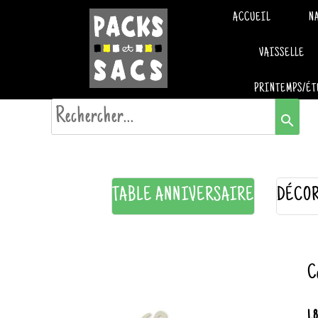
ACCUEIL
N
VAISSELLE
PRINTEMPS/ÉT
search
TABLE ANNIVERSAIRE
DÉCOR
C
1.