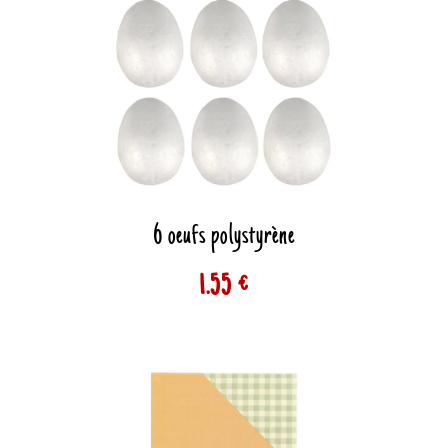
6 oeufs polystyrène
1.55 €