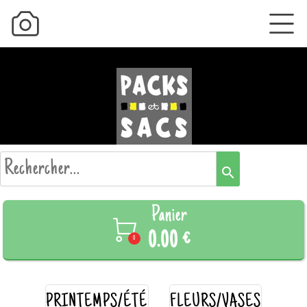
search
Panier

0.00 €
0
PRINTEMPS/ÉTÉ
FLEURS/VASES