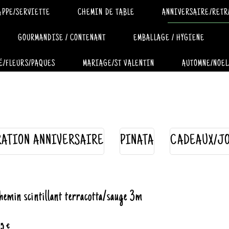
APPE/SERVIETTE
CHEMIN DE TABLE
ANNIVERSAIRE/RETR
GOURMANDISE / CONTENANT
EMBALLAGE / HYGIENE
É/FLEURS/PAQUES
MARIAGE/ST VALENTIN
AUTOMNE/NOEL
ATION ANNIVERSAIRE
PINATA
CADEAUX/J
hemin scintillant terracotta/sauge 3m
95 €