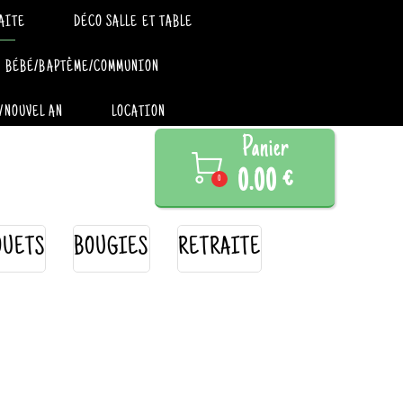
AITE
DÉCO SALLE ET TABLE
BÉBÉ/BAPTÊME/COMMUNION
/NOUVEL AN
LOCATION
Panier

0.00 €
0
OUETS
BOUGIES
RETRAITE