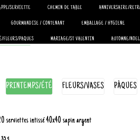
APPE/SERVIETTE
CHEMIN DE TABLE
ANNIVERSAIRE/RETR
GOURMANDISE / CONTENANT
EMBALLAGE / HYGIENE
É/FLEURS/PAQUES
MARIAGE/ST VALENTIN
AUTOMNE/NOEL
PRINTEMPS/ÉTÉ
FLEURS/VASES
PÂQUES
20 serviettes intissé 40x40 sapin argent
2.35 €