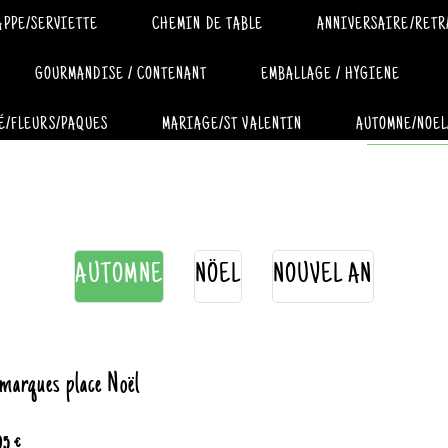
APPE/SERVIETTE
CHEMIN DE TABLE
ANNIVERSAIRE/RETR
GOURMANDISE / CONTENANT
EMBALLAGE / HYGIENE
É/FLEURS/PAQUES
MARIAGE/ST VALENTIN
AUTOMNE/NOEL
AUTOMNE
NÖEL
NOUVEL AN
 marques place Noël
95 €