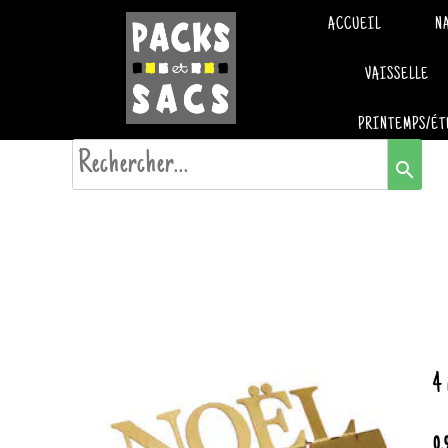
ACCUEIL
N
VAISSELLE
PRINTEMPS/ÉT
search
4
0.