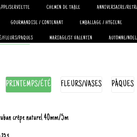
APPE/SERVIETTE
CHEMIN DE TABLE
ANNIVERSAIRE/RETR
GOURMANDISE / CONTENANT
EMBALLAGE / HYGIENE
É/FLEURS/PAQUES
MARIAGE/ST VALENTIN
AUTOMNE/NOEL
PRINTEMPS/ÉTÉ
FLEURS/VASES
PÂQUES
ruban crêpe naturel 40mm/5m
3.25 €