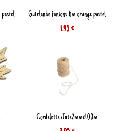
 pastel
Guirlande fanions 6m orange pastel
1.95 €
m
Cordelette Jute2mmx100m