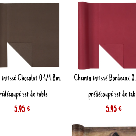
intissé Chocolat 0.4/4.8m.
Chemin intissé Bordeaux 0
rédécoupé set de table
prédécoupé set de tab
5.95 €
5.95 €