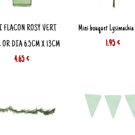
I FLACON ROSY VERT
Mini bouquet Lysimachia
1.95 €
 OR DIA 6.5CM X 13CM
4.65 €