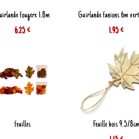
uirlande fougere 1.8m
Guirlande fanions 6m vert
6.25 €
1.95 €
feuilles
Feuille bois 9.5/8c