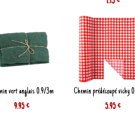
1.15 €
in vert anglais 0.9/3m
Chemin prédécoupé vichy 
9.95 €
5.95 €