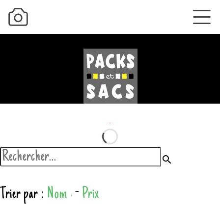
search
Trier par :
Nom
-
Prix