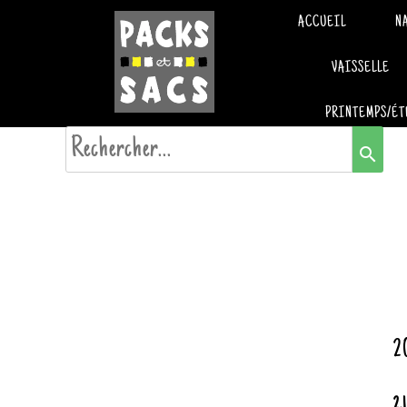
ACCUEIL
N
VAISSELLE
PRINTEMPS/ÉT
search
20
2.