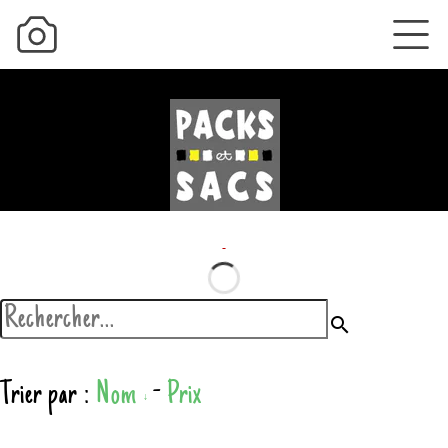
search
Trier par :
Nom
-
Prix