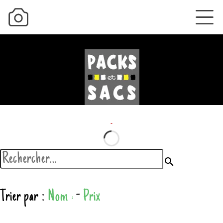
search
Trier par :
Nom
-
Prix