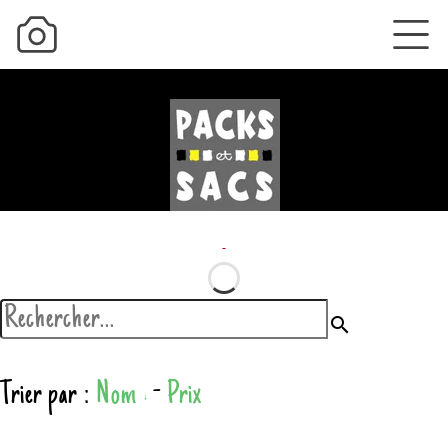
search
Trier par :
Nom
-
Prix