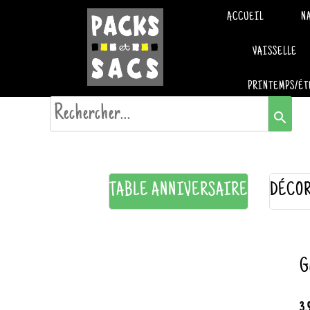
ACCUEIL
N
VAISSELLE
PRINTEMPS/ÉT
search
TABLE ANNIVERSAIRE
DÉCOR
G
3.