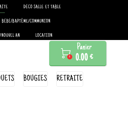
AITE
DÉCO SALLE ET TABLE
BÉBÉ/BAPTÊME/COMMUNION
/NOUVEL AN
LOCATION
Panier

0.00 €
0
OUETS
BOUGIES
RETRAITE