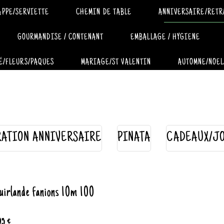
APPE/SERVIETTE
CHEMIN DE TABLE
ANNIVERSAIRE/RETR
GOURMANDISE / CONTENANT
EMBALLAGE / HYGIENE
É/FLEURS/PAQUES
MARIAGE/ST VALENTIN
AUTOMNE/NOEL
ATION ANNIVERSAIRE
PINATA
CADEAUX/J
uirlande fanions 10m 100
95 €