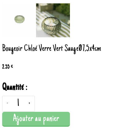
Bougeoir Chloé Verre Vert SaugeØ7,5x4cm
2.55 €
Quantité :
-
+
Ajouter au panier