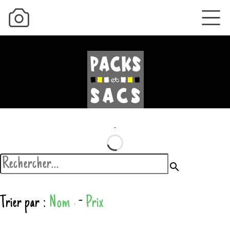
search
Trier par :
Nom
-
Prix