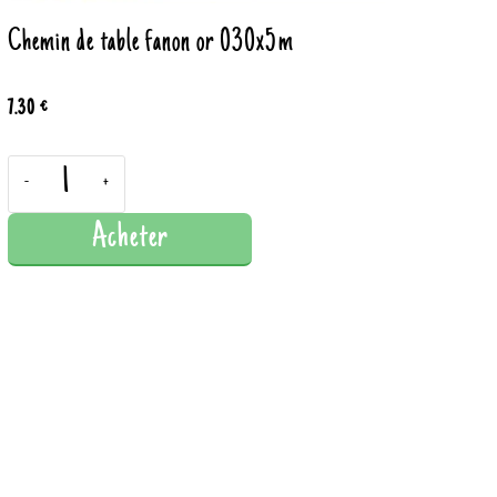
Chemin de table fanon or 030x5m
7.30 €
-
+
Acheter