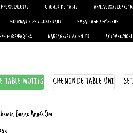
APPE/SERVIETTE
CHEMIN DE TABLE
ANNIVERSAIRE/RETR
GOURMANDISE / CONTENANT
EMBALLAGE / HYGIENE
É/FLEURS/PAQUES
MARIAGE/ST VALENTIN
AUTOMNE/NOEL
E TABLE MOTIFS
CHEMIN DE TABLE UNI
SE
hemin Bonne Année 5m
.95 €