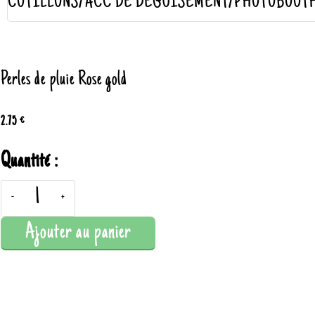
COTILLONS/ACC DE DÉGUISEMENT/PHOTOBOOT
Perles de pluie Rose gold
2.75 €
Quantité :
-
+
Ajouter au panier