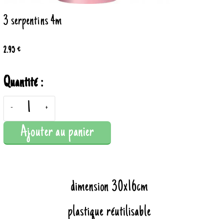
3 serpentins 4m
2.95 €
Quantité :
-
+
Ajouter au panier
dimension 30x16cm
plastique réutilisable