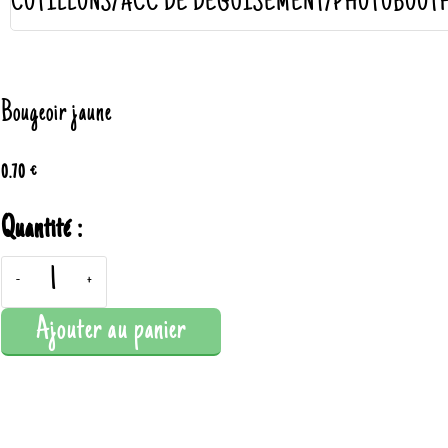
COTILLONS/ACC DE DÉGUISEMENT/PHOTOBOOT
Bougeoir jaune
0.70 €
Quantité :
-
+
Ajouter au panier