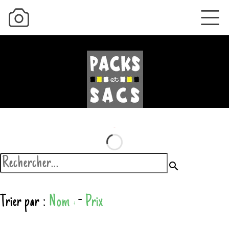
search
Trier par :
Nom
-
Prix