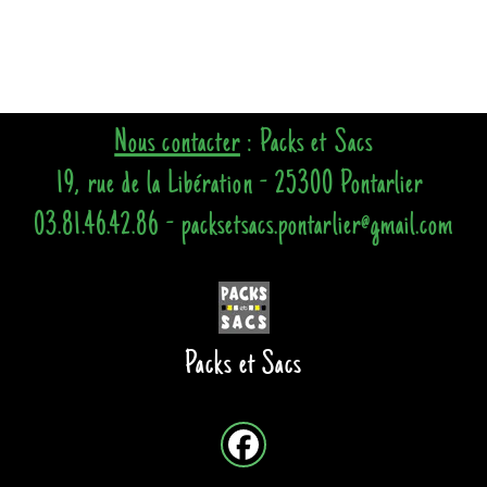
Nous contacter
: Packs et Sacs
19, rue de la Libération - 25300 Pontarlier
03.81.46.42.86 - packsetsacs.pontarlier@gmail.com
Packs et Sacs