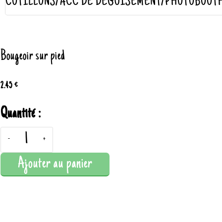
COTILLONS/ACC DE DÉGUISEMENT/PHOTOBOOT
Bougeoir sur pied
2.45 €
Quantité :
-
+
Ajouter au panier