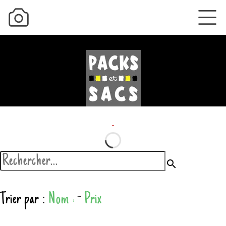
search
Trier par :
Nom
-
Prix