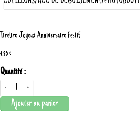
COTILLONS/ACC DE DÉGUISEMENT/PHOTOBOOT
Tirelire Joyeux Anniversaire festif
4.95 €
Quantité :
-
+
Ajouter au panier