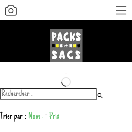
search
Trier par :
Nom
-
Prix