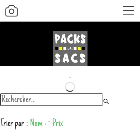
search
Trier par :
Nom
-
Prix