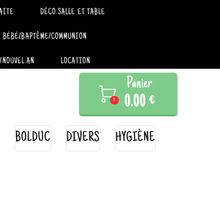
AITE
DÉCO SALLE ET TABLE
BÉBÉ/BAPTÊME/COMMUNION
/NOUVEL AN
LOCATION
Panier

0.00 €
0
BOLDUC
DIVERS
HYGIÈNE