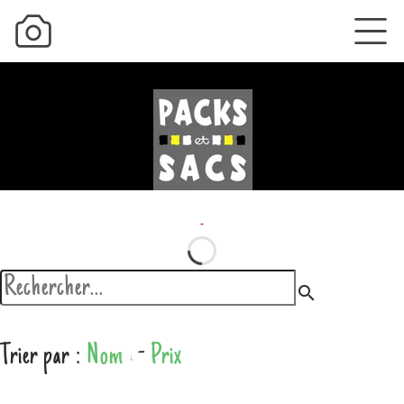
search
Trier par :
Nom
-
Prix