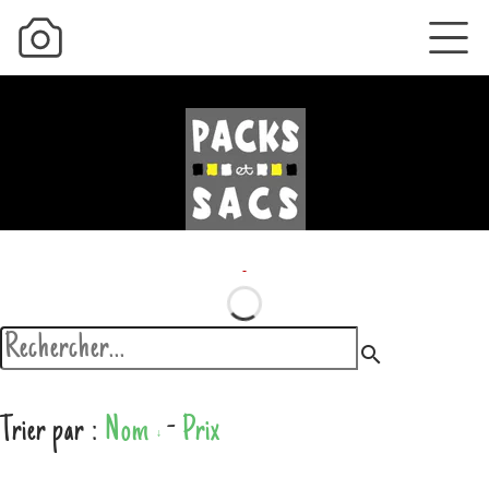
search
Trier par :
Nom
-
Prix