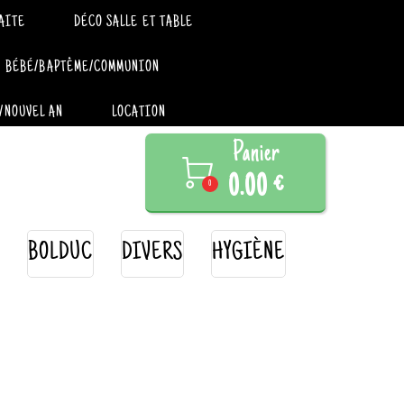
AITE
DÉCO SALLE ET TABLE
BÉBÉ/BAPTÊME/COMMUNION
/NOUVEL AN
LOCATION
Panier

0.00 €
0
BOLDUC
DIVERS
HYGIÈNE