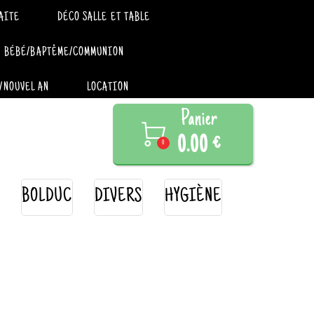
AITE
DÉCO SALLE ET TABLE
BÉBÉ/BAPTÊME/COMMUNION
/NOUVEL AN
LOCATION
Panier

0.00 €
0
BOLDUC
DIVERS
HYGIÈNE