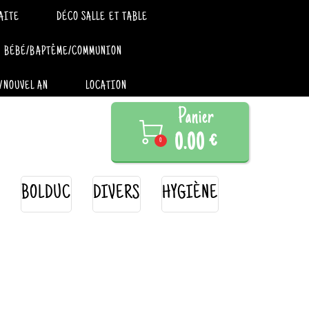
AITE
DÉCO SALLE ET TABLE
BÉBÉ/BAPTÊME/COMMUNION
/NOUVEL AN
LOCATION
Panier

0.00 €
0
BOLDUC
DIVERS
HYGIÈNE