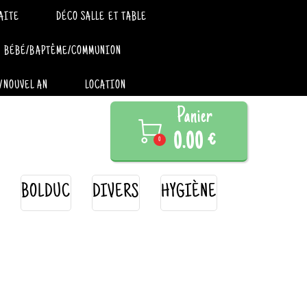
AITE
DÉCO SALLE ET TABLE
BÉBÉ/BAPTÊME/COMMUNION
/NOUVEL AN
LOCATION
Panier

0.00 €
0
BOLDUC
DIVERS
HYGIÈNE