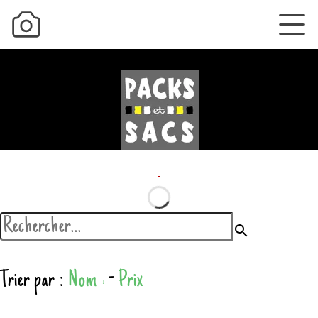
search
Trier par :
Nom
-
Prix