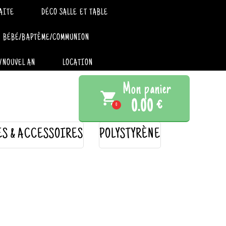
AITE
DÉCO SALLE ET TABLE
BÉBÉ/BAPTÊME/COMMUNION
/NOUVEL AN
LOCATION
Mon panier
local_grocery_store
0.00 €
0
ES & ACCESSOIRES
POLYSTYRÈNE