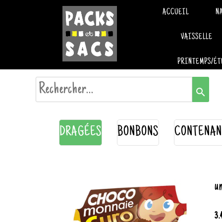
ACCUEIL
N
VAISSELLE
PRINTEMPS/ÉT
search
DRAGÉES
BONBONS
CONTENAN
un
3.