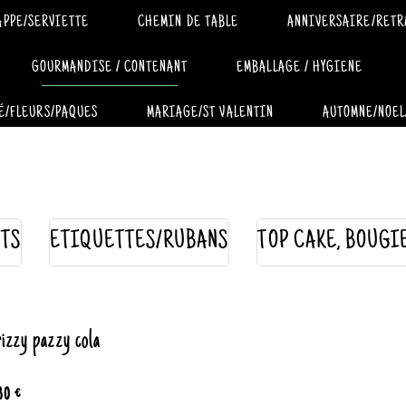
APPE/SERVIETTE
CHEMIN DE TABLE
ANNIVERSAIRE/RETR
GOURMANDISE / CONTENANT
EMBALLAGE / HYGIENE
É/FLEURS/PAQUES
MARIAGE/ST VALENTIN
AUTOMNE/NOEL
TS
ETIQUETTES/RUBANS
TOP CAKE, BOUGI
izzy pazzy cola
80 €