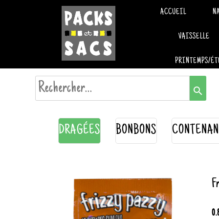
ACCUEIL
N
VAISSELLE
PRINTEMPS/ÉT
search
DRAGÉES
BONBONS
CONTENAN
Fr
0.