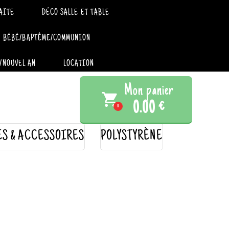
AITE
DÉCO SALLE ET TABLE
BÉBÉ/BAPTÊME/COMMUNION
/NOUVEL AN
LOCATION
Mon panier
local_grocery_store
0.00 €
0
ES & ACCESSOIRES
POLYSTYRÈNE