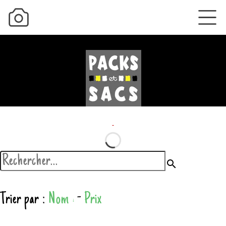
search
Trier par :
Nom
-
Prix