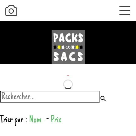
search
Trier par :
Nom
-
Prix