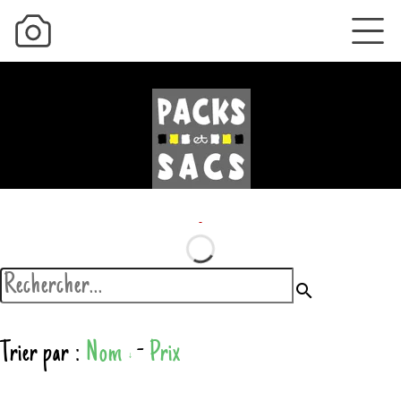
search
Trier par :
Nom
-
Prix