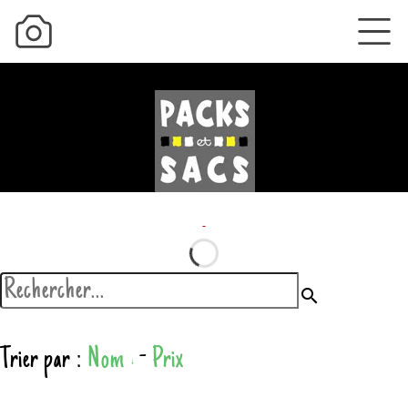
search
Trier par :
Nom
-
Prix