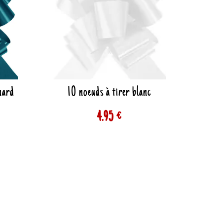
nard
10 noeuds à tirer blanc
4.95 €