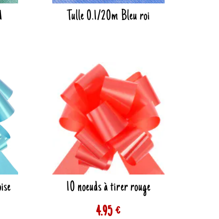
d
Tulle 0.1/20m Bleu roi
ise
10 noeuds à tirer rouge
4.95 €