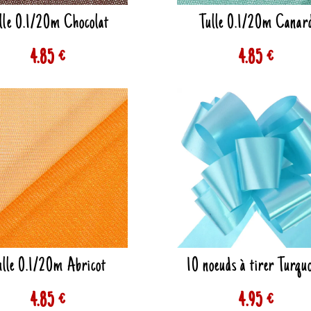
lle 0.1/20m Chocolat
Tulle 0.1/20m Canar
4.85 €
4.85 €
ulle 0.1/20m Abricot
10 noeuds à tirer Turquo
4.85 €
4.95 €