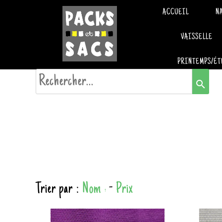
ACCUEIL
N
VAISSELLE
PRINTEMPS/ÉT
search
Trier par :
Nom
-
Prix