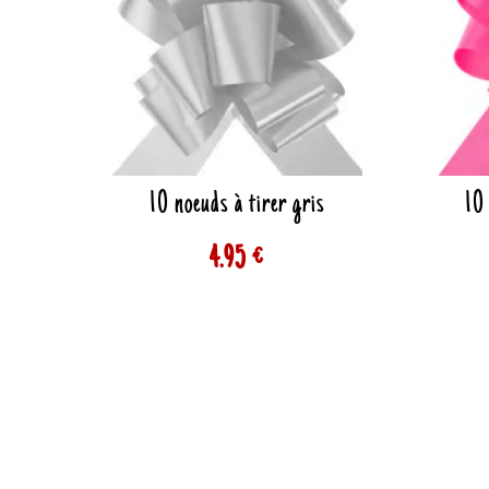
10 noeuds à tirer gris
10 
4.95 €