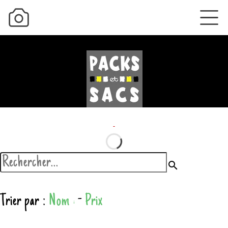
search
Trier par :
Nom
-
Prix