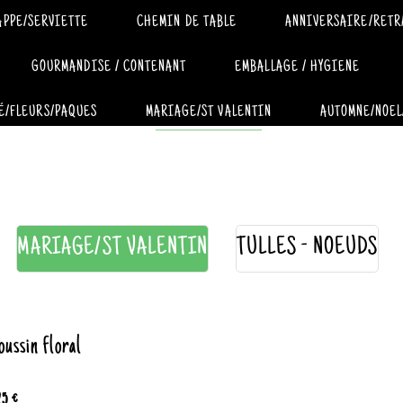
APPE/SERVIETTE
CHEMIN DE TABLE
ANNIVERSAIRE/RETR
GOURMANDISE / CONTENANT
EMBALLAGE / HYGIENE
É/FLEURS/PAQUES
MARIAGE/ST VALENTIN
AUTOMNE/NOEL
MARIAGE/ST VALENTIN
TULLES - NOEUDS
ussin floral
25 €