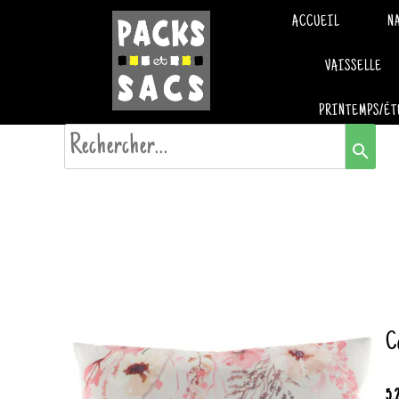
ACCUEIL
N
VAISSELLE
PRINTEMPS/ÉT
search
Co
5.