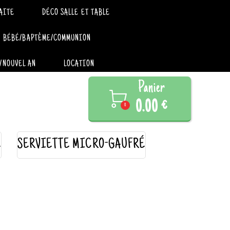
AITE
DÉCO SALLE ET TABLE
BÉBÉ/BAPTÊME/COMMUNION
/NOUVEL AN
LOCATION
Panier

0.00 €
0
E
SERVIETTE MICRO-GAUFRÉ