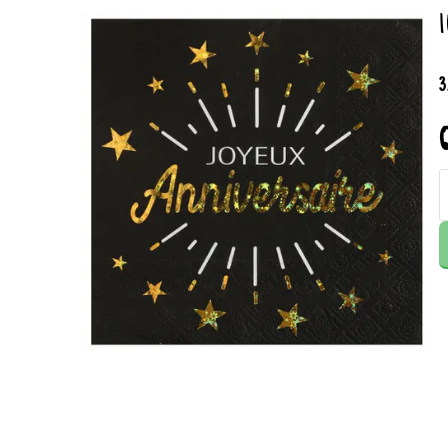
1
3
Q