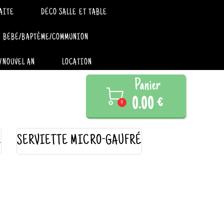
AITE
DÉCO SALLE ET TABLE
BÉBÉ/BAPTÊME/COMMUNION
/NOUVEL AN
LOCATION
Panier

0.00 €
0
E
SERVIETTE MICRO-GAUFRÉ