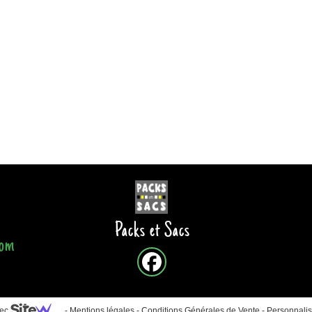
Packs et Sacs
com
vec
-
Mentions légales
-
Conditions Générales de Vente
-
Personnalis