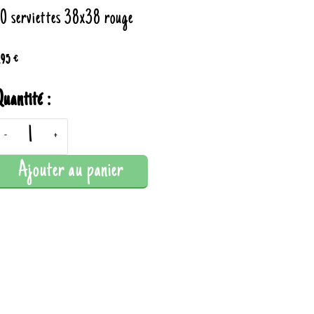
0 serviettes 38x38 rouge
.95 €
uantité :
-
+
Ajouter au panier