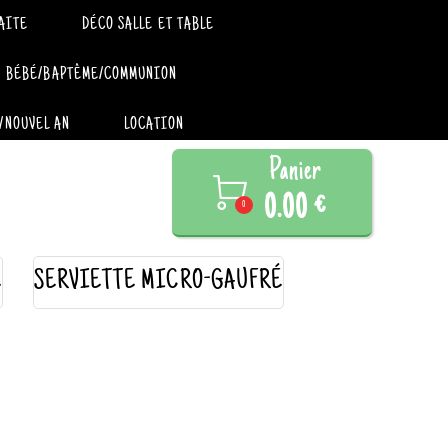
AITE
DÉCO SALLE ET TABLE
BÉBÉ/BAPTÊME/COMMUNION
/NOUVEL AN
LOCATION
Panier

0.00 €
0
E
SERVIETTE MICRO-GAUFRÉ