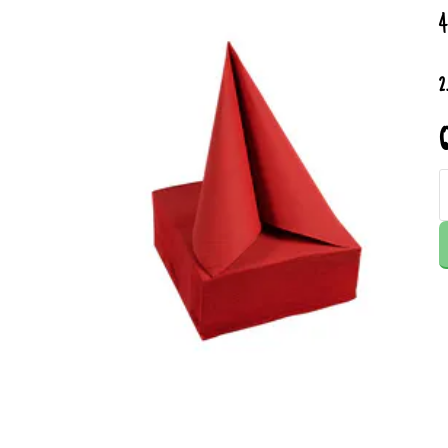
4
2
Q