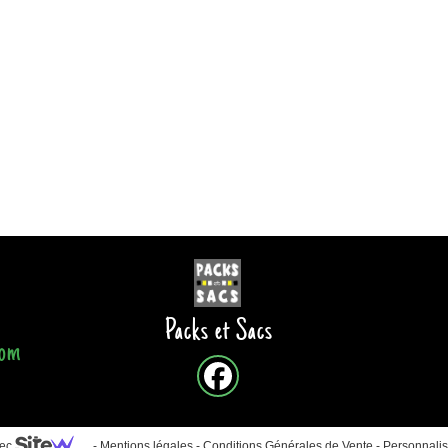
Packs et Sacs
com
vec
-
Mentions légales
-
Conditions Générales de Vente
-
Personnalis