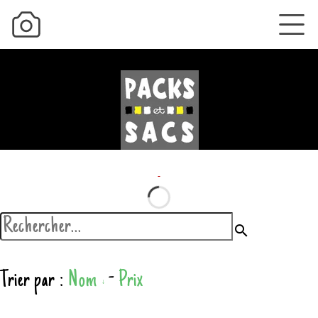
search
Trier par :
Nom
-
Prix