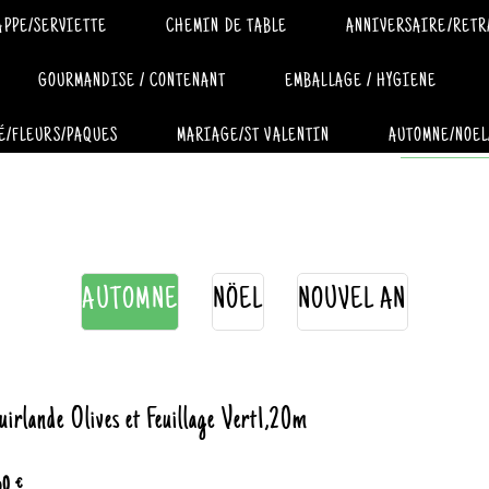
APPE/SERVIETTE
CHEMIN DE TABLE
ANNIVERSAIRE/RETR
GOURMANDISE / CONTENANT
EMBALLAGE / HYGIENE
É/FLEURS/PAQUES
MARIAGE/ST VALENTIN
AUTOMNE/NOEL
AUTOMNE
NÖEL
NOUVEL AN
uirlande Olives et Feuillage Vert1,20m
60 €