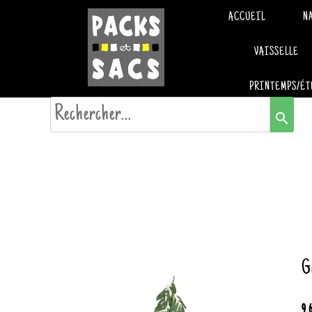
ACCUEIL
N
VAISSELLE
PRINTEMPS/ÉT
search
G
9.