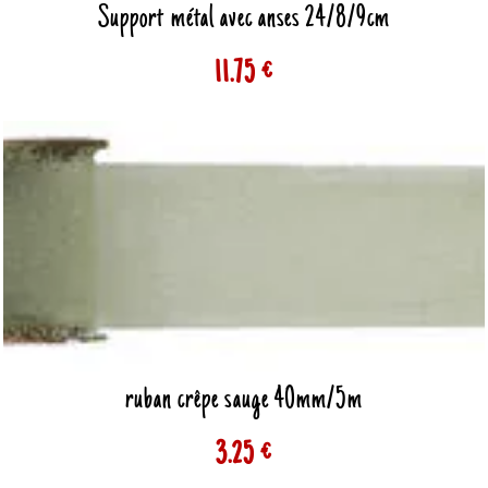
Support métal avec anses 24/8/9cm
11.75 €
ruban crêpe sauge 40mm/5m
3.25 €