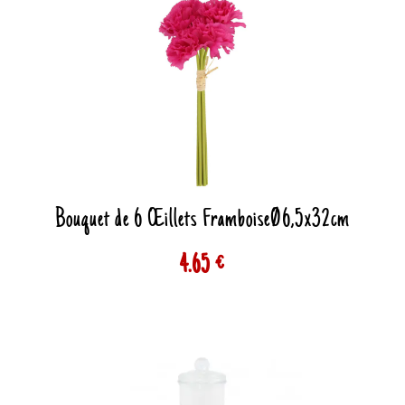
Bouquet de 6 Œillets FramboiseØ6,5x32cm
4.65 €