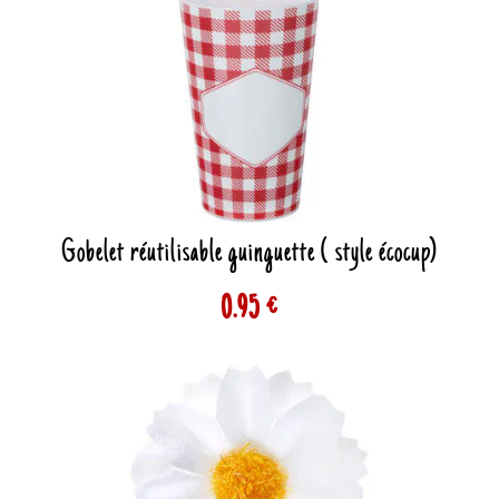
Gobelet réutilisable guinguette ( style écocup)
0.95 €