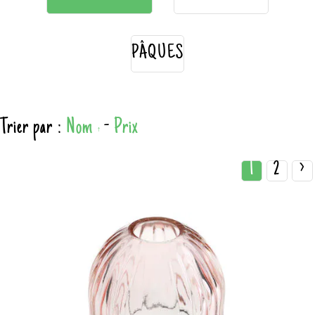
PÂQUES
Trier par :
Nom
-
Prix
1
2
>